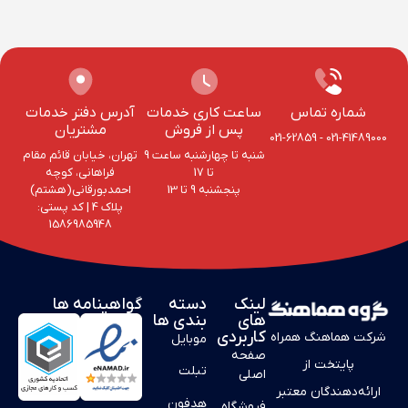
شماره تماس
ساعت کاری خدمات
آدرس دفتر خدمات
پس از فروش
مشتریان
021-62859
-
021-41489000
شنبه تا چهارشنبه ساعت 9
تهران، خیابان قائم مقام
تا 17
فراهانی، کوچه
پنجشنبه 9 تا 13
احمد‌بورقانی(هشتم)
پلاک 4‌ | کد پستی:
1586985948
لینک
دسته
گواهینامه ها
های
بندی ها
کاربردی
شرکت هماهنگ همراه
موبایل
صفحه
پایتخت از
تبلت
اصلی
ارائه‌دهندگان معتبر
هدفون
فروشگاه