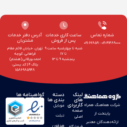
شماره تماس
ساعت کاری خدمات
آدرس دفتر خدمات
پس از فروش
مشتریان
021-62859
-
021-41489000
شنبه تا چهارشنبه ساعت 9
تهران، خیابان قائم مقام
تا 17
فراهانی، کوچه
پنجشنبه 9 تا 13
احمد‌بورقانی(هشتم)
پلاک 4‌ | کد پستی:
1586985948
لینک
دسته
گواهینامه ها
های
بندی ها
کاربردی
شرکت هماهنگ همراه
موبایل
صفحه
پایتخت از
تبلت
اصلی
ارائه‌دهندگان معتبر
هدفون
فروشگاه