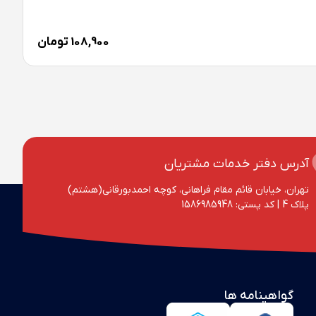
گلس
108,900
تومان
آدرس دفتر خدمات مشتریان
تهران، خیابان قائم مقام فراهانی، کوچه احمد‌بورقانی(هشتم)
پلاک 4‌ | کد پستی: 1586985948
گواهینامه ها