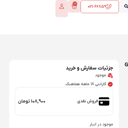
0
021-62859
G |
جزئیات سفارش و خرید
موجود
گارانتی 18 ماهه هماهنگ
فروش نقدی
108,900
تومان
موجود در انبار