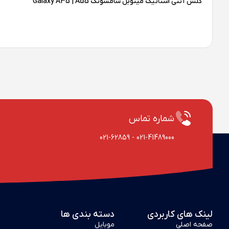
گلس آنتی استاتیک میتوبل سامسونگ Galaxy A35 | A55
شماره تماس
021-62859
-
021-41489000
لینک های کاربردی
دسته بندی ها
صفحه اصلی
موبایل