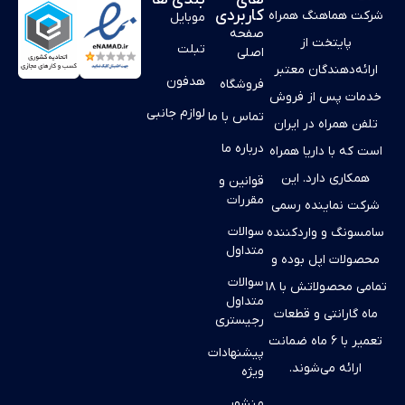
کاربردی
شرکت هماهنگ همراه
موبایل
صفحه
پایتخت از
تبلت
اصلی
ارائه‌دهندگان معتبر
هدفون
فروشگاه
خدمات پس از فروش
لوازم جانبی
تماس با ما
تلفن همراه در ایران
درباره ما
است که با داریا همراه
همکاری دارد. این
قوانین و
مقررات
شرکت نماینده رسمی
سوالات
سامسونگ و واردکننده
متداول
محصولات اپل بوده و
سوالات
تمامی محصولاتش با ۱۸
متداول
ماه گارانتی و قطعات
رجیستری
تعمیر با ۶ ماه ضمانت
پیشنهادات
ارائه می‌شوند.
ویژه
منشور