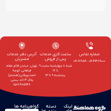
شماره تماس
ساعت کاری خدمات
آدرس دفتر خدمات
پس از فروش
مشتریان
021-62859
-
021-41489000
شنبه تا چهارشنبه ساعت 9
تهران، خیابان قائم مقام
تا 17
فراهانی، کوچه
پنجشنبه 9 تا 13
احمد‌بورقانی(هشتم)
پلاک 4‌ | کد پستی:
1586985948
لینک
دسته
گواهینامه ها
های
بندی ها