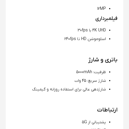
12MP
فیلمبرداری
4K UHD با 30fps
اسلوموشن HD تا 240fps
باتری و شارژ
ظرفیت: 5000mAh
شارژ سریع: 45 وات
شارژدهی عالی برای استفاده روزانه و گیمینگ
ارتباطات
پشتیبانی از 5G