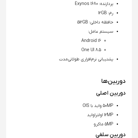
پردازنده: Exynos 1680
رم: 12GB
حافظه داخلی: 512GB
سیستم عامل:
Android 16
One UI 8.5
پشتیبانی نرم‌افزاری طولانی‌مدت
دوربین‌ها
دوربین اصلی
50MP واید با OIS
12MP اولتراواید
5MP ماکرو
دوربین سلفی