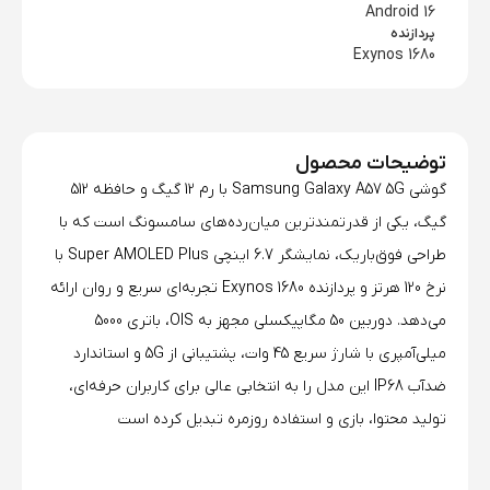
Android 16
پردازنده
Exynos 1680
توضیحات محصول
گوشی Samsung Galaxy A57 5G با رم 12 گیگ و حافظه 512
گیگ، یکی از قدرتمندترین میان‌رده‌های سامسونگ است که با
طراحی فوق‌باریک، نمایشگر 6.7 اینچی Super AMOLED Plus با
نرخ 120 هرتز و پردازنده Exynos 1680 تجربه‌ای سریع و روان ارائه
می‌دهد. دوربین 50 مگاپیکسلی مجهز به OIS، باتری 5000
میلی‌آمپری با شارژ سریع 45 وات، پشتیبانی از 5G و استاندارد
ضدآب IP68 این مدل را به انتخابی عالی برای کاربران حرفه‌ای،
تولید محتوا، بازی و استفاده روزمره تبدیل کرده است