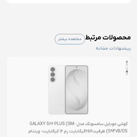
محصولات مرتبط
مشاهده بیشتر
پیشنهادات مشابه
گوشی موبايل سامسونگ مدل GALAXY S26 PLUS (SM-
S947B/DS) ظرفیت256گیگابایت رم 12 گیگابایت- ویتنام
رم 8 گی