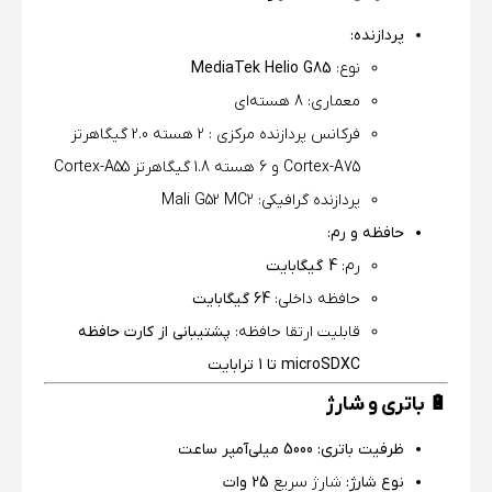
پردازنده:
نوع:
MediaTek Helio G85
معماری: 8 هسته‌ای
فرکانس پردازنده مرکزی : 2 هسته 2.0 گیگاهرتز
Cortex-A75 و 6 هسته 1.8 گیگاهرتز Cortex-A55
پردازنده گرافیکی: Mali G52 MC2
حافظه و رم:
رم:
4 گیگابایت
حافظه داخلی:
64 گیگابایت
قابلیت ارتقا حافظه:
پشتیبانی از کارت حافظه
microSDXC تا 1 ترابایت
🔋 باتری و شارژ
ظرفیت باتری:
5000 میلی‌آمپر ساعت
نوع شارژ:
شارژ سریع
25 وات