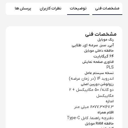
مشخصات فنی
توضیحات
نظرات کاربران
پرسش ها
مشخصات فنی
رنگ موبایل
آبی
,
سبز
,
سرمه ای
,
طلایی
حافظه داخلی موبایل
۶۴ گیگابایت
فناوری صفحه‌ نمایش
PLS
نسخه سیستم عامل
اندروید 14 (در زمان عرضه)
رزولوشن دوربین اصلی
دو گانه/ 50 مگاپیکسل + 2
مگاپیکسل
اندازه
167.3×77.3×8 میلی‌ متر
اقلام همراه
دفترچه‌ راهنما، کابل Type-C
حافظه RAM موبایل