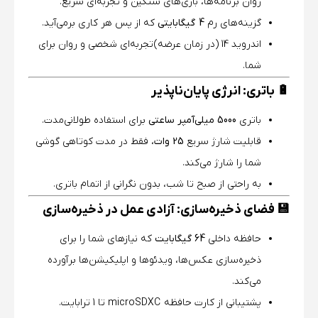
روان برنامه‌ها، بازی‌های سنگین و تجربه‌ای سریع.
گزینه‌های رم
4 گیگابایتی
که از پس هر کاری برمی‌آید.
اندروید 14 (در زمان عرضه) تجربه‌ای شخصی و روان برای
شما.
🔋 باتری: انرژی پایان‌ناپذیر
باتری
5000 میلی‌آمپر ساعتی
برای استفاده طولانی‌مدت.
قابلیت شارژ سریع
25 وات
، فقط در مدت کوتاهی گوشی
شما را شارژ می‌کند.
به راحتی از صبح تا شب، بدون نگرانی از اتمام باتری.
💾 فضای ذخیره‌سازی: آزادی عمل در ذخیره‌سازی
حافظه داخلی
64 گیگابایت
که نیازهای شما را برای
ذخیره‌سازی عکس‌ها، ویدئوها و اپلیکیشن‌ها برآورده
می‌کند.
پشتیبانی از کارت حافظه microSDXC تا 1 ترابایت.