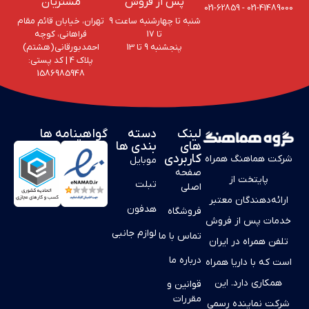
پس از فروش
مشتریان
021-62859
-
021-41489000
شنبه تا چهارشنبه ساعت 9
تهران، خیابان قائم مقام
تا 17
فراهانی، کوچه
پنجشنبه 9 تا 13
احمد‌بورقانی(هشتم)
پلاک 4‌ | کد پستی:
1586985948
لینک
دسته
گواهینامه ها
های
بندی ها
کاربردی
شرکت هماهنگ همراه
موبایل
صفحه
پایتخت از
تبلت
اصلی
ارائه‌دهندگان معتبر
هدفون
فروشگاه
خدمات پس از فروش
لوازم جانبی
تماس با ما
تلفن همراه در ایران
درباره ما
است که با داریا همراه
همکاری دارد. این
قوانین و
مقررات
شرکت نماینده رسمی