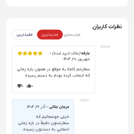
نظرات کاربران
مرتب‌سازی:
جدیدترین
مفیدترین
عارفه
(مالک تایید شده)
–
شهریور 30, 1404
نمره
5
از 5
سفارشم کاملا به موقع در همون یازه زمانی
که انتخاب کرده بودم به دستم رسیده
0
0
مرجان جلالی
–
آذر 26, 1404
خیلی خوشحالیم که
سفارشتون دقیقاً در بازه زمانی
انتخابی به دستتون رسیده،