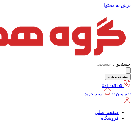
پرش به محتوا
جستجو...
مشاهده همه
021-62859
0
تومان
0
سبد خرید
صفحه اصلی
فروشگاه