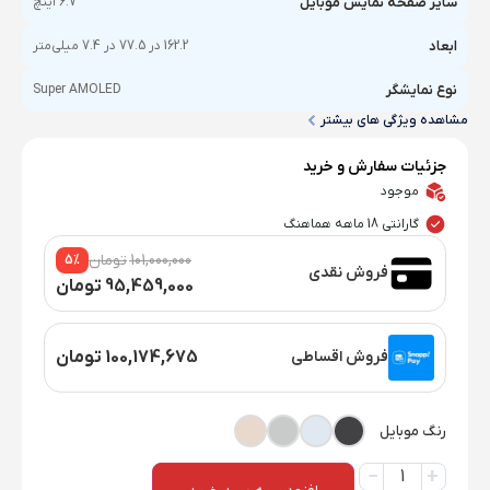
سایز صفحه نمایش موبایل
6.7 اینچ
ابعاد
162.2 در 77.5 در 7.4 میلی‌متر
نوع نمایشگر
Super AMOLED
مشاهده ویژگی های بیشتر
جزئیات سفارش و خرید
موجود
گارانتی 18 ماهه هماهنگ
101,000,000
تومان
5%
فروش نقدی
95,459,000
تومان
فروش اقساطی
100,174,675
تومان
رنگ موبایل