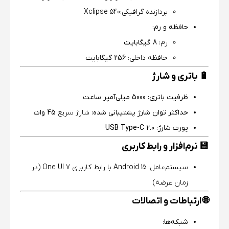
پردازنده گرافیکی:Xclipse 540
حافظه و رم:
رم:
8 گیگابایت
حافظه داخلی:
256 گیگابایت
🔋 باتری و شارژ
ظرفیت باتری:
5000 میلی‌آمپر ساعت
حداکثر توان شارژ پشتیبانی شده:
شارژ سریع
45 وات
پورت شارژ:
USB Type-C 2.0
💾 نرم‌افزار و رابط کاربری
سیستم‌عامل: Android 15 با رابط کاربری One UI 7 (در
زمان عرضه)
🌐 ارتباطات و اتصالات
شبکه‌ها: