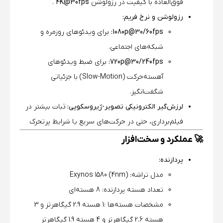
فوق‌العاده با کیفیت در رزولوشن
4K@30fps
.
رزولوشن و نرخ فریم:
1080p@30/60fps:
برای ویدئوهای روزمره و
شبکه‌های اجتماعی.
720p@30/240fps:
برای ضبط ویدئوهای
آهسته‌حرکت (Slow-Motion) با جزئیاتی
شگفت‌انگیز.
لرزش‌گیر الکترونیکی تصویر-ژیروسکوپی:
ثبات بیشتر در
فیلم‌برداری، حتی در حرکت‌های سریع یا شرایط پرتحرک
🚀 عملکرد و سخت‌افزار
پردازنده:
مدل تراشه: Exynos 1580 (4nm)
تعداد هسته پردازنده: 8 هسته‌ای
مشخصات هسته‌ها :1 هسته 2.9 گیگاهرتز و 3
هسته 2.6 گیگاهرتز و 4 هسته 1.9 گیگاهرتز