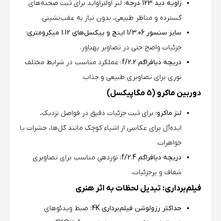
زاویه دید 123 درجه:
لنز اولتراواید برای ثبت صحنه‌های
گسترده و مناظر طبیعی، بدون نیاز به عقب‌نشینی.
سایز سنسور 1/3.06 اینچ و پیکسل‌های 1.12 میکرومتری:
جزئیات واضح حتی در تصاویر پهناور.
دریچه دیافراگم f/2.2:
عملکرد مناسب در شرایط مختلف
نوری برای تصاویری طبیعی و جذاب.
دوربین ماکرو (5 مگاپیکسل)
لنز ماکرو:
برای ثبت جزئیات دقیق در فواصل نزدیک،
ایده‌آل برای عکاسی از اشیاء کوچک مانند گل‌ها، حشرات یا
جواهرات.
دریچه دیافراگم f/2.4:
نوردهی مناسب برای تصاویری
شفاف و پرجزئیات.
فیلم‌برداری: تبدیل لحظات به اثر هنری
حداکثر رزولوشن فیلم‌برداری 4K:
ضبط ویدئوهای