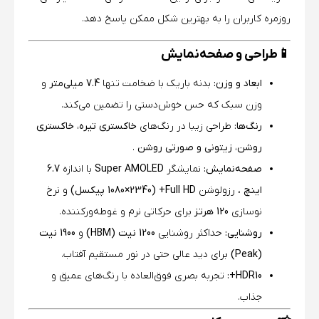
روزمره کاربران را به بهترین شکل ممکن پاسخ دهد.
📱
طراحی و صفحه‌نمایش
ابعاد و وزن:
بدنه باریک با ضخامت تنها
7.4 میلی‌متر
و
وزن سبک که حس خوش‌دستی را تضمین می‌کند.
رنگ‌ها:
طراحی زیبا در رنگ‌های
خاکستری تیره، خاکستری
روشن، زیتونی و صورتی روشن
.
صفحه‌نمایش:
نمایشگر
Super AMOLED
با اندازه
6.7
اینچ
، رزولوشن
Full HD+ (1080×2340 پیکسل)
و نرخ
نوسازی
120 هرتز
برای حرکاتی نرم و غوطه‌ورکننده.
روشنایی:
حداکثر روشنایی
1200 نیت (HBM)
و
1900 نیت
(Peak)
برای دید عالی حتی در نور مستقیم آفتاب.
HDR10+:
تجربه بصری فوق‌العاده با رنگ‌های عمیق و
جذاب.