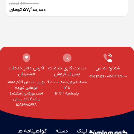
59,200,000
تومان
57,900,000
تومان
شماره تماس
ساعت کاری خدمات
آدرس دفتر خدمات
پس از فروش
مشتریان
021-62859
-
021-41489000
شنبه تا چهارشنبه ساعت 9
تهران، خیابان قائم مقام
تا 17
فراهانی، کوچه
پنجشنبه 9 تا 13
احمد‌بورقانی(هشتم)
پلاک 4‌ | کد پستی:
1586985948
لینک
دسته
گواهینامه ها