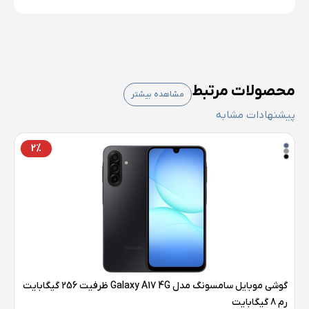
محصولات مرتبط
مشاهده بیشتر
پیشنهادات مشابه
2%
گوشی موبایل سامسونگ مدل Galaxy A17 4G ظرفیت 256 گیگابایت
رم 8 گیگابایت
رم 6 گی