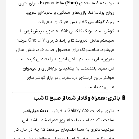
پردازنده 8 هسته‌ای Exynos 1580 (4nm)
، برای اجرای
روان برنامه‌ها، بازی‌های سنگین و تجربه‌ای سریع.
رم
8 گیگابایتی
که از پس هر کاری برمی‌آید.
گوشی سامسونگ گلکسی A56 به صورت پیش‌فرض با
سیستم عامل اندروید ۱۵ و رابط کاربری One UI 7 عرضه
می‌شود. سامسونگ برای محصول جدید خود، شش سال
به‌روزرسانی سیستم عامل اندروید را تضمین کرده است.
این تعهد بلندمدت به پشتیبانی نرم‌افزاری را می‌توان
طولانی‌ترین گزینه‌ی دردسترس در بازار گوشی‌های
میان‌رده دانست.
🔋 باتری: همراه وفادار شما از صبح تا شب
باتری پرقدرت Galaxy A56 با ظرفیت
5000 میلی‌آمپر
ساعت
، آماده است تا تمام روز همراه شما باشد. این
ظرفیت باتری به شما اطمینان می‌دهد که چه در حال کار،
چه سرگرمی یا چه ارتباط با دوستان و خانواده باشید، هیچ