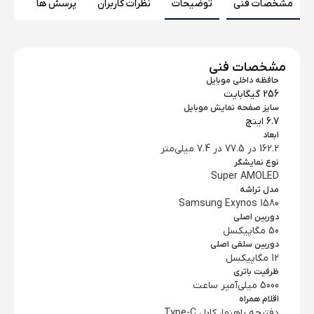
مشخصات فنی
توضیحات
نظرات کاربران
پرسش ها
مشخصات فنی
حافظه داخلی موبایل
256 گیگابایت
سایز صفحه نمایش موبایل
6.7 اینچ
ابعاد
162.2 در 77.5 در 7.4 میلی‌متر
نوع نمایشگر
Super AMOLED
مدل تراشه
Samsung Exynos 1580
دوربین اصلی
50 مگاپیکسل
دوربین سلفی اصلی
12 مگاپیکسل
ظرفیت باتری
5000 میلی‌آمپر ساعت
اقلام همراه
دفترچه‌ راهنما، کابل Type-C