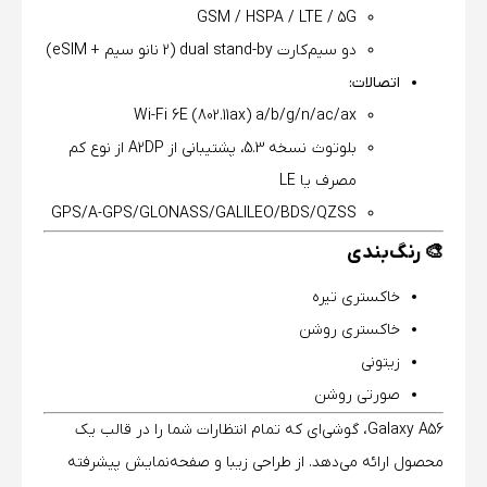
GSM / HSPA / LTE / 5G
دو سیم‌کارت dual stand-by (2 نانو سیم + eSIM)
اتصالات:
Wi-Fi 6E (802.11ax) a/b/g/n/ac/ax
بلوتوث نسخه 5.3، پشتیبانی از A2DP از نوع کم
مصرف یا LE
GPS/A-GPS/GLONASS/GALILEO/BDS/QZSS
🎨 رنگ‌بندی
خاکستری تیره
خاکستری روشن
زیتونی
صورتی روشن
Galaxy A56، گوشی‌ای که تمام انتظارات شما را در قالب یک
محصول ارائه می‌دهد. از طراحی زیبا و صفحه‌نمایش پیشرفته