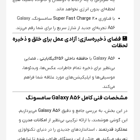
لحظه‌ای بدون انرژی نخواهد ماند.
با فناوری
Super Fast Charge 2.0
سامسونگ، Galaxy
A56 تجربه‌ای جدید از شارژ سریع را برای شما رقم می‌زند.
💾 فضای ذخیره‌سازی: آزادی عمل برای خلق و ذخیره
لحظات
Galaxy A56 با
حافظه داخلی 256گیگابایتی
، فضایی
بی‌نظیر برای ذخیره تمام خاطرات، عکس‌ها، ویدئوها،
موسیقی‌ها و اپلیکیشن‌های مورد علاقه شما فراهم
می‌کند.
مشخصات فنی کامل Galaxy A56 سامسونگ
در این بخش، به بررسی جامع و دقیق
Galaxy A56
می‌پردازیم.
این گوشی هوشمند، با ارائه ترکیبی بی‌نظیر از
امکانات مدرن
و
عملکرد قدرتمند
، استانداردهای جدیدی را در دنیای تکنولوژی
تعریف می‌کند. هر جزئی از این دستگاه، طراحی شده تا نیازهای