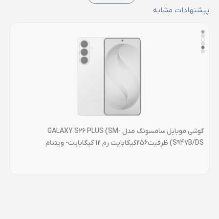
پیشنهادات مشابه
گوشی موبايل سامسونگ مدل GALAXY S26 PLUS (SM-
S947B/DS) ظرفیت256گیگابایت رم 12 گیگابایت- ویتنام
گیگابا