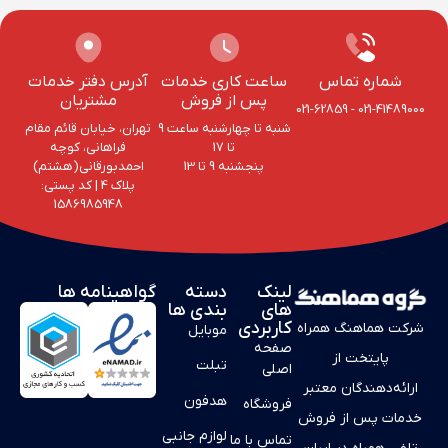
شماره تماس
ساعت کاری خدمات
آدرس دفتر خدمات
پس از فروش
مشتریان
021-62859
-
021-41489000
شنبه تا چهارشنبه ساعت 9
تهران، خیابان قائم مقام
تا 17
فراهانی، کوچه
پنجشنبه 9 تا 13
احمد‌بورقانی(هشتم)
پلاک 4‌ | کد پستی:
1586985948
لینک
دسته
گواهینامه ها
های
بندی ها
کاربردی
شرکت هماهنگ همراه
موبایل
صفحه
پایتخت از
تبلت
اصلی
ارائه‌دهندگان معتبر
هدفون
فروشگاه
خدمات پس از فروش
لوازم جانبی
تماس با ما