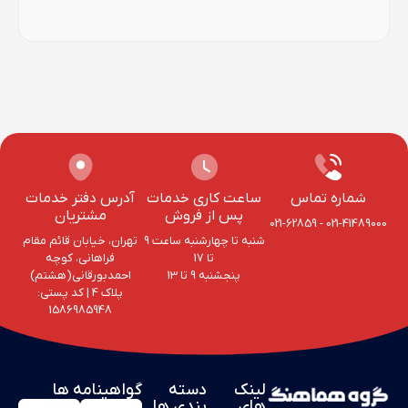
شماره تماس
ساعت کاری خدمات
آدرس دفتر خدمات
پس از فروش
مشتریان
021-62859
-
021-41489000
شنبه تا چهارشنبه ساعت 9
تهران، خیابان قائم مقام
تا 17
فراهانی، کوچه
پنجشنبه 9 تا 13
احمد‌بورقانی(هشتم)
پلاک 4‌ | کد پستی:
1586985948
لینک
دسته
گواهینامه ها
های
بندی ها