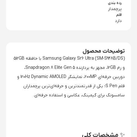
رده بندی
پرچمدار
قلم
دارد
توضیحات محصول
Samsung Galaxy S26 Ultra (SM-S948B/DS) با حافظه 512GB
و رم 12GB، مجهز به پردازنده Snapdragon 8 Elite Gen 5،
دوربین حرفه‌ای 200MP، نمایشگر 120Hz Dynamic AMOLED و
قلم S Pen؛ یکی از قدرتمندترین و حرفه‌ای‌ترین پرچمداران
سامسونگ برای گیمینگ، عکاسی و استفاده حرفه‌ای.
✨ مشخصات کلی