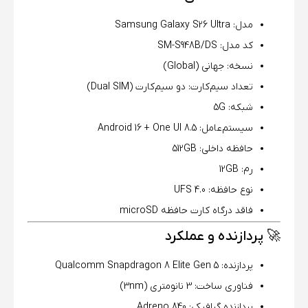
مدل: Samsung Galaxy S26 Ultra
کد مدل: SM-S948B/DS
نسخه: جهانی (Global)
تعداد سیم‌کارت: دو سیم‌کارت (Dual SIM)
شبکه: 5G
سیستم‌عامل: Android 16 + One UI 8.5
حافظه داخلی: 512GB
رم: 12GB
نوع حافظه: UFS 4.0
فاقد درگاه کارت حافظه microSD
🚀 پردازنده و عملکرد
پردازنده: Qualcomm Snapdragon 8 Elite Gen 5
فناوری ساخت: 3 نانومتری (3nm)
پردازنده گرافیکی: Adreno 840