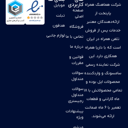
کاربردی
شرکت هماهنگ همراه
موبایل
صفحه
پایتخت از
تبلت
اصلی
ارائه‌دهندگان معتبر
هدفون
فروشگاه
خدمات پس از فروش
لوازم جانبی
تماس با ما
تلفن همراه در ایران
درباره ما
است که با داریا همراه
همکاری دارد. این
قوانین و
مقررات
شرکت نماینده رسمی
سوالات
سامسونگ و واردکننده
متداول
محصولات اپل بوده و
سوالات
تمامی محصولاتش با ۱۸
متداول
ماه گارانتی و قطعات
رجیستری
تعمیر با ۶ ماه ضمانت
پیشنهادات
ارائه می‌شوند.
ویژه
منشور