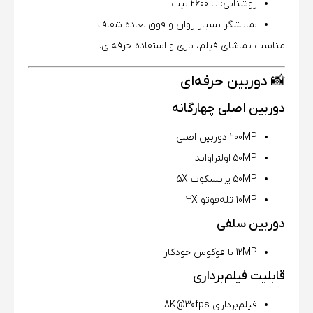
روشنایی: تا 2600 نیت
نمایشگر بسیار روان و فوق‌العاده شفاف
مناسب تماشای فیلم، بازی و استفاده حرفه‌ای.
📸 دوربین حرفه‌ای
دوربین اصلی چهارگانه
200MP دوربین اصلی
50MP اولتراواید
50MP پریسکوپ 5X
10MP تله‌فوتو 3X
دوربین سلفی
12MP با فوکوس خودکار
قابلیت فیلم‌برداری
فیلم‌برداری 8K@30fps