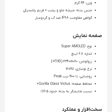
وزن: 196 گرم
جنس بدنه: شیشه جلو و پشت + فریم پلاستیکی
گواهی مقاومت: IP68 ضد آب و گردوغبار
صفحه نمایش
نوع: Super AMOLED
اندازه: 6.7 اینچ
رزولوشن: 1080×2340 (FHD+)
نرخ نوسازی: 120Hz
روشنایی: تا 1900 نیت Peak
محافظ صفحه: Gorilla Glass Victus+
نسبت نمایشگر به بدنه: حدود 86.5%
سخت‌افزار و عملکرد