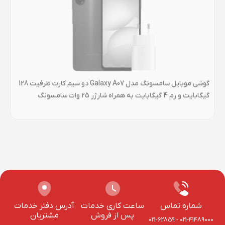
گوشی موبایل سامسونگ مدل Galaxy A07 دو سیم کارت ظرفیت 128
گیگابایت و رم 4 گیگابایت به همراه شارژر 25 وات سامسونگ
گیگابا
شماره تماس
ساعت کاری خدمات
آدرس دفتر خدمات
پس از فروش
مشتریان
021-62859
-
021-41489000