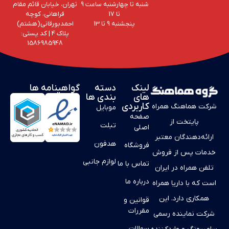
شنبه تا چهارشنبه ساعت 9
تهران، خیابان قائم مقام
تا 17
فراهانی، کوچه
پنجشنبه 9 تا 13
احمد‌بورقانی(هشتم)
پلاک 4‌ | کد پستی:
1586985948
لینک
دسته
گواهینامه ها
های
بندی ها
کاربردی
شرکت هماهنگ همراه
موبایل
صفحه
پایتخت از
تبلت
اصلی
ارائه‌دهندگان معتبر
هدفون
فروشگاه
خدمات پس از فروش
لوازم جانبی
تماس با ما
تلفن همراه در ایران
درباره ما
است که با داریا همراه
همکاری دارد. این
قوانین و
مقررات
شرکت نماینده رسمی
سوالات