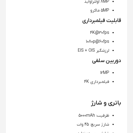
8MP اولتراواید
5MP ماکرو
قابلیت فیلمبرداری
4K@30fps
1080p@60fps
لرزشگیر EIS + OIS
دوربین سلفی
12MP
فیلمبرداری 4K
باتری و شارژ
ظرفیت: 5000mAh
شارژ سریع: 45 وات