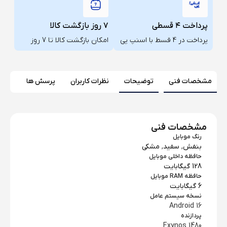
پرداخت ۴ قسطی
۷ روز بازگشت کالا
پرداخت در 4 قسط با اسنپ پی
امکان بازگشت کالا تا 7 روز
مشخصات فنی
توضیحات
نظرات کاربران
پرسش ها
مشخصات فنی
رنگ موبایل
بنفش
,
سفید
,
مشکی
حافظه داخلی موبایل
128 گیگابایت
حافظه RAM موبایل
6 گیگابایت
نسخه سیستم عامل
Android 16
پردازنده
Exynos 1480