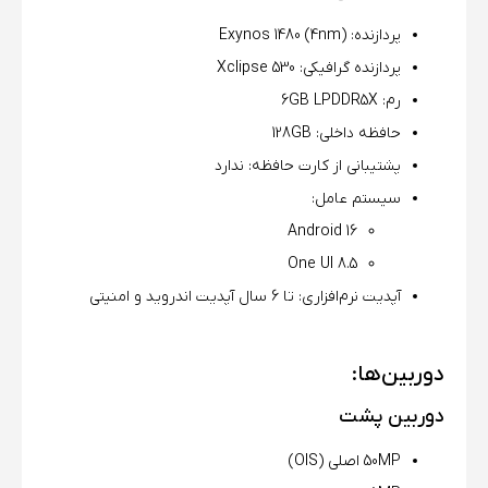
پردازنده: Exynos 1480 (4nm)
پردازنده گرافیکی: Xclipse 530
رم: 6GB LPDDR5X
حافظه داخلی: 128GB
پشتیبانی از کارت حافظه: ندارد
سیستم عامل:
Android 16
One UI 8.5
آپدیت نرم‌افزاری: تا 6 سال آپدیت اندروید و امنیتی
دوربین‌ها:
دوربین پشت
50MP اصلی (OIS)