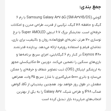
جمع بندی:
گوشی Samsung Galaxy A37 5G (SM-A376B/DS) با رم 6
گیگ و حافظه 128 گیگ، ترکیبی از قدرت، طراحی مدرن و امکانات
حرفه‌ای است. نمایشگر بزرگ 6.7 اینچی Super AMOLED با نرخ
نوسازی 120 هرتز، تجربه‌ای فوق‌العاده روان و باکیفیت برای بازی،
تماشای فیلم و استفاده روزمره ارائه می‌دهد. پردازنده قدرتمند
Exynos 1480 در کنار رم 6 گیگابایتی، اجرای سریع برنامه‌ها و
بازی‌های سنگین را تضمین می‌کند. دوربین 50 مگاپیکسلی مجهز
به لرزشگیر اپتیکال (OIS)، ثبت تصاویر شفاف و حرفه‌ای را ممکن
می‌سازد و باتری 5000 میلی‌آمپری با شارژ سریع 45 وات، همراهی
مطمئن در طول روز خواهد بود. همچنین پشتیبانی از 5G، گواهی
ضدآب IP68 و طراحی شیک، Galaxy A37 را به یکی از بهترین
انتخاب‌های میان‌رده بازار تبدیل کرده است