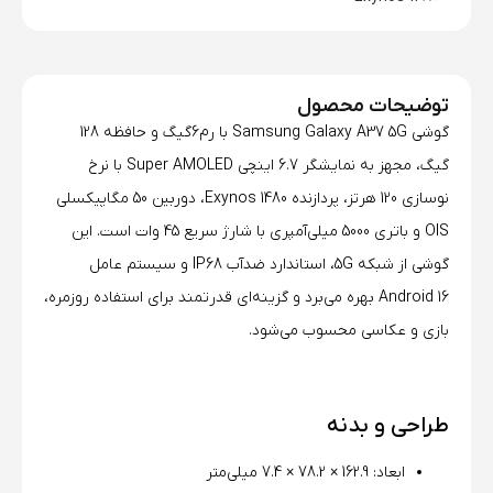
توضیحات محصول
گوشی Samsung Galaxy A37 5G با رم6گیگ و حافظه 128
گیگ، مجهز به نمایشگر 6.7 اینچی Super AMOLED با نرخ
نوسازی 120 هرتز، پردازنده Exynos 1480، دوربین 50 مگاپیکسلی
OIS و باتری 5000 میلی‌آمپری با شارژ سریع 45 وات است. این
گوشی از شبکه 5G، استاندارد ضدآب IP68 و سیستم عامل
Android 16 بهره می‌برد و گزینه‌ای قدرتمند برای استفاده روزمره،
بازی و عکاسی محسوب می‌شود.
طراحی و بدنه
ابعاد: 162.9 × 78.2 × 7.4 میلی‌متر