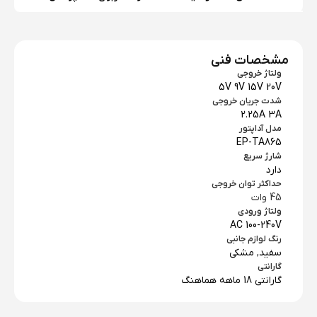
مشخصات فنی
ولتاژ خروجی
5V 9V 15V 20V
شدت جریان خروجی
2.25A 3A
مدل آداپتور
EP-TA865
شارژ سریع
دارد
حداکثر توان خروجی
45 وات
ولتاژ ورودی
AC 100-240V
رنگ لوازم جانبی
سفید
,
مشکی
گارانتی
گارانتی 18 ماهه هماهنگ