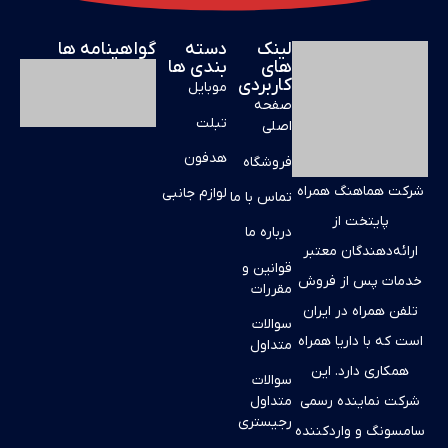
لینک
دسته
گواهینامه ها
های
بندی ها
کاربردی
موبایل
صفحه
تبلت
اصلی
هدفون
فروشگاه
شرکت هماهنگ همراه
لوازم جانبی
تماس با ما
پایتخت از
درباره ما
ارائه‌دهندگان معتبر
قوانین و
خدمات پس از فروش
مقررات
تلفن همراه در ایران
سوالات
است که با داریا همراه
متداول
همکاری دارد. این
سوالات
شرکت نماینده رسمی
متداول
رجیستری
سامسونگ و واردکننده