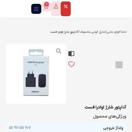
0
خانه
/
لوازم جانبی
/
شارژر گوشی سامسونگ
/ آداپتور شارژ اولترا فست
آداپتور شارژ اولترا فست
ویژگی‌های محصول
ولتاژ خروجی
5V 9V 15V 20V