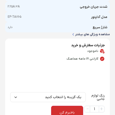
شدت جریان خروجی
2.25A 3A
مدل آداپتور
EP-TA865
شارژ سریع
دارد
مشاهده ویژگی های بیشتر
جزئیات سفارش و خرید
ناموجود
گارانتی 18 ماهه هماهنگ
رنگ لوازم
جانبی
باخبرم کن