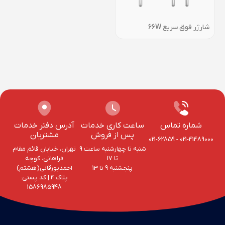
شارژر فوق سریع 66W
شماره تماس
ساعت کاری خدمات
آدرس دفتر خدمات
پس از فروش
مشتریان
021-62859
-
021-41489000
شنبه تا چهارشنبه ساعت 9
تهران، خیابان قائم مقام
تا 17
فراهانی، کوچه
پنجشنبه 9 تا 13
احمد‌بورقانی(هشتم)
پلاک 4‌ | کد پستی:
1586985948