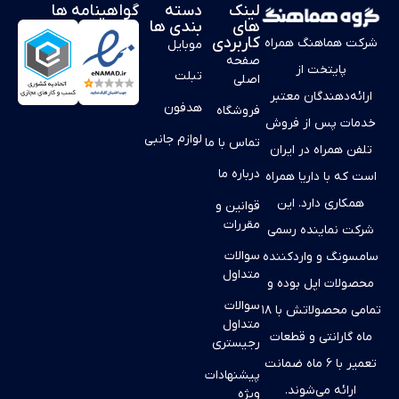
لینک
دسته
گواهینامه ها
های
بندی ها
کاربردی
شرکت هماهنگ همراه
موبایل
صفحه
پایتخت از
تبلت
اصلی
ارائه‌دهندگان معتبر
هدفون
فروشگاه
خدمات پس از فروش
لوازم جانبی
تماس با ما
تلفن همراه در ایران
درباره ما
است که با داریا همراه
همکاری دارد. این
قوانین و
مقررات
شرکت نماینده رسمی
سوالات
سامسونگ و واردکننده
متداول
محصولات اپل بوده و
سوالات
تمامی محصولاتش با ۱۸
متداول
ماه گارانتی و قطعات
رجیستری
تعمیر با ۶ ماه ضمانت
پیشنهادات
ارائه می‌شوند.
ویژه