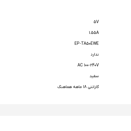
5V
1.55A
EP-TA50EWE
ندارد
AC 100-240V
سفید
گارانتی 18 ماهه هماهنگ