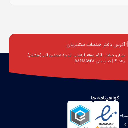
آدرس دفتر خدمات مشتریان
تهران، خیابان قائم مقام فراهانی، کوچه احمد‌بورقانی(هشتم)
پلاک 4‌ | کد پستی: 1586985948
گواهینامه ها
مراه
 و