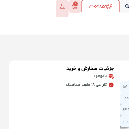
0
021-62859
جزئیات سفارش و خرید
ناموجود
گارانتی 18 ماهه هماهنگ
5V
1.5
EP-
دارد