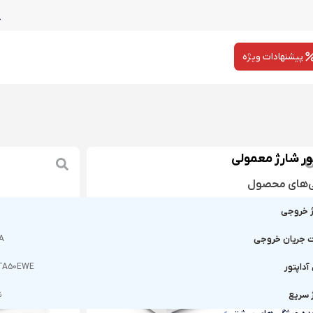
پیشنهادات ویژه
ور شارژ معمولی
ی‌های محصول
ژ خروجی
جریان خروجی
5A
آداپتور
TA50EWE
 سریع
ن