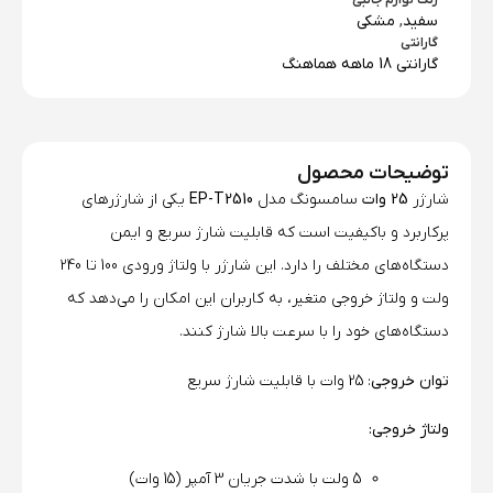
رنگ لوازم جانبی
سفید
,
مشکی
گارانتی
گارانتی 18 ماهه هماهنگ
توضیحات محصول
شارژر
25 وات
سامسونگ مدل
EP-T2510
یکی از شارژرهای
پرکاربرد و باکیفیت است که قابلیت شارژ سریع و ایمن
دستگاه‌های مختلف را دارد. این شارژر با ولتاژ ورودی 100 تا 240
ولت و ولتاژ خروجی متغیر، به کاربران این امکان را می‌دهد که
دستگاه‌های خود را با سرعت بالا شارژ کنند.
توان خروجی
: 25 وات با قابلیت شارژ سریع
ولتاژ خروجی:
5 ولت با شدت جریان 3 آمپر (15 وات)