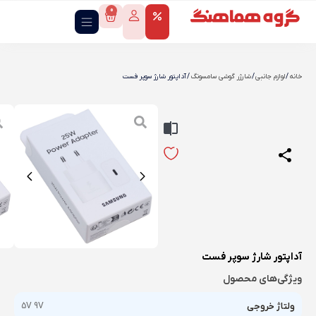
0
خانه
/
لوازم جانبی
/
شارژر گوشی سامسونگ
/ آداپتور شارژ سوپر فست
آداپتور شارژ سوپر فست
ویژگی‌های محصول
ولتاژ خروجی
5V 9V