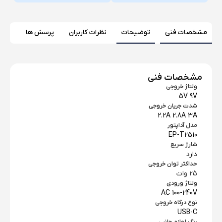
مشخصات فنی
توضیحات
نظرات کاربران
پرسش ها
مشخصات فنی
ولتاژ خروجی
5V 9V
شدت جریان خروجی
2.2A 2.8A 3A
مدل آداپتور
EP-T2510
شارژ سریع
دارد
حداکثر توان خروجی
25 وات
ولتاژ ورودی
AC 100-240V
نوع درگاه خروجی
USB-C