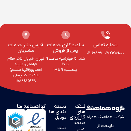
شماره تماس
ساعت کاری خدمات
آدرس دفتر خدمات
پس از فروش
مشتریان
021-62859
-
021-41489000
شنبه تا چهارشنبه ساعت 9
تهران، خیابان قائم مقام
تا 17
فراهانی، کوچه
پنجشنبه 9 تا 13
احمد‌بورقانی(هشتم)
پلاک 4‌ | کد پستی:
1586985948
لینک
دسته
گواهینامه ها
های
بندی ها
کاربردی
شرکت هماهنگ همراه
موبایل
صفحه
پایتخت از
تبلت
اصلی